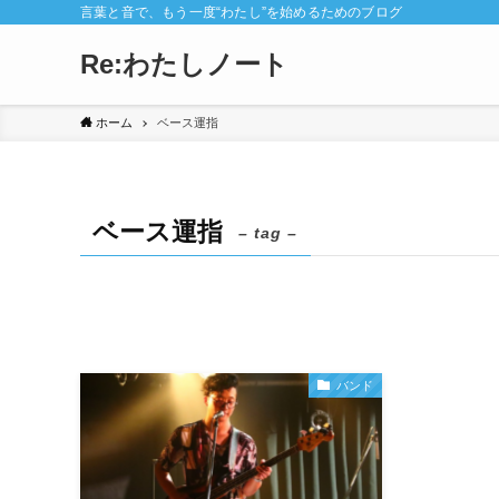
言葉と音で、もう一度“わたし”を始めるためのブログ
Re:わたしノート
ホーム
ベース運指
ベース運指
– tag –
バンド